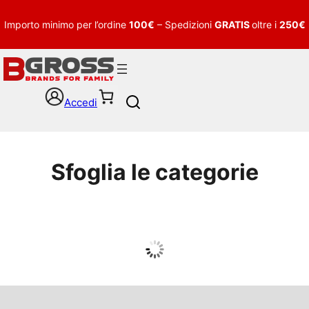
Importo minimo per l’ordine
100€
– Spedizioni
GRATIS
oltre i
250€
Accedi
S
e
a
r
c
Sfoglia le categorie
h
UOMO
Guarda tutto