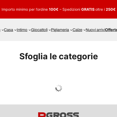
Importo minimo per l’ordine
100€
– Spedizioni
GRATIS
oltre i
250€
o
Casa
Intimo
Giocattoli
Pigiameria
Calze
Nuovi arrivi
Offert
Sfoglia le categorie
UOMO
Guarda tutto