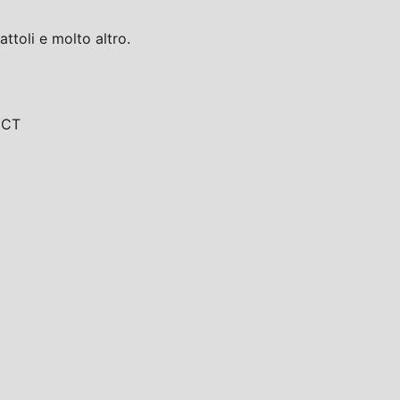
toli e molto altro.
, CT