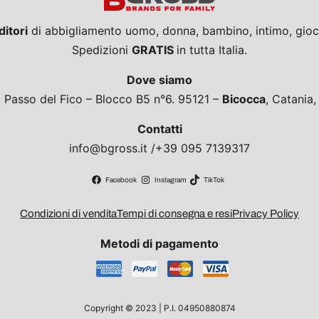
ditori
di abbigliamento uomo, donna, bambino, intimo, giocat
Spedizioni
GRATIS
in tutta Italia.
Dove siamo
a Passo del Fico – Blocco B5 n°6. 95121 –
Bicocca
, Catania
Contatti
info@bgross.it /+39 095 7139317
Facebook
Instagram
TikTok
Condizioni di vendita
Tempi di consegna e resi
Privacy Policy
Metodi di pagamento
Copyright © 2023 | P.I. 04950880874