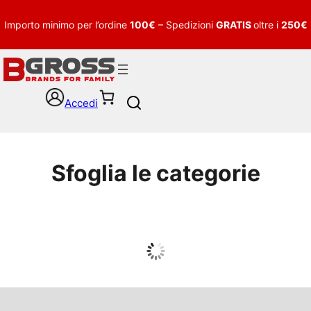
Importo minimo per l’ordine
100€
– Spedizioni
GRATIS
oltre i
250€
Accedi
S
e
a
r
c
Sfoglia le categorie
h
UOMO
Guarda tutto