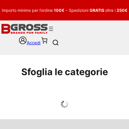
Importo minimo per l’ordine
100€
– Spedizioni
GRATIS
oltre i
250€
Accedi
S
e
a
r
c
Sfoglia le categorie
h
UOMO
Guarda tutto