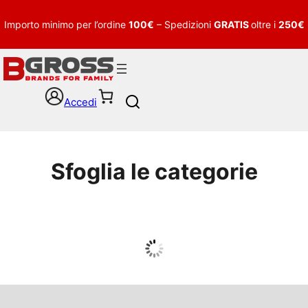
Importo minimo per l’ordine
100€
– Spedizioni
GRATIS
oltre i
250€
Accedi
S
e
a
r
c
Sfoglia le categorie
h
UOMO
Guarda tutto