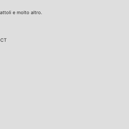
toli e molto altro.
, CT