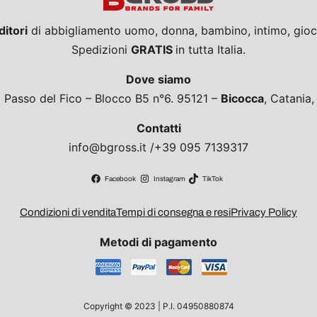
ditori
di abbigliamento uomo, donna, bambino, intimo, giocat
Spedizioni
GRATIS
in tutta Italia.
Dove siamo
a Passo del Fico – Blocco B5 n°6. 95121 –
Bicocca
, Catania
Contatti
info@bgross.it /+39 095 7139317
Facebook
Instagram
TikTok
Condizioni di vendita
Tempi di consegna e resi
Privacy Policy
Metodi di pagamento
Copyright © 2023 | P.I. 04950880874