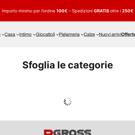
Importo minimo per l’ordine
100€
– Spedizioni
GRATIS
oltre i
250€
o
Casa
Intimo
Giocattoli
Pigiameria
Calze
Nuovi arrivi
Offert
Sfoglia le categorie
UOMO
Guarda tutto