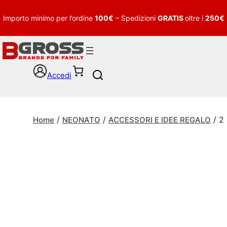
Importo minimo per l’ordine
100€
– Spedizioni
GRATIS
oltre i
250€
Accedi
S
e
a
r
/
/
/ 2
c
Home
NEONATO
ACCESSORI E IDEE REGALO
h