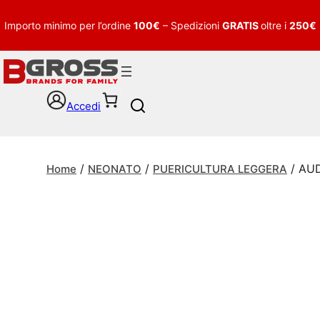
Importo minimo per l’ordine
100€
– Spedizioni
GRATIS
oltre i
250€
Accedi
S
e
a
r
/
/
/ AU
c
Home
NEONATO
PUERICULTURA LEGGERA
h