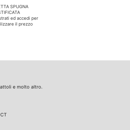
ETTA SPUGNA
TIFICATA
trati ed accedi per
lizzare il prezzo
toli e molto altro.
, CT