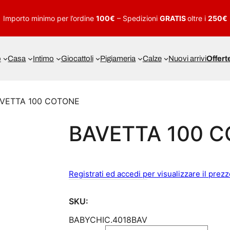
Importo minimo per l’ordine
100€
– Spedizioni
GRATIS
oltre i
250€
o
Casa
Intimo
Giocattoli
Pigiameria
Calze
Nuovi arrivi
Offert
AVETTA 100 COTONE
BAVETTA 100 
Registrati ed accedi per visualizzare il prez
SKU:
BABYCHIC.4018BAV