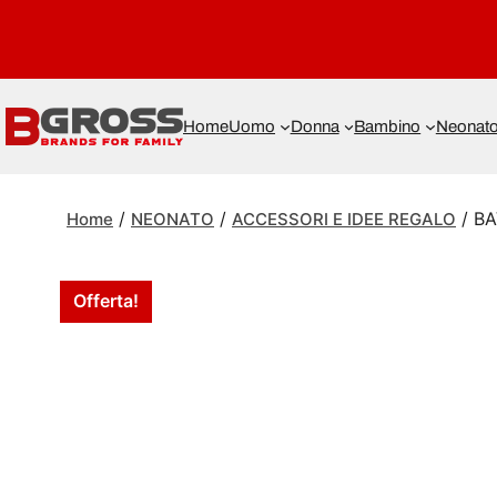
Home
Uomo
Donna
Bambino
Neonat
/
/
/ B
Home
NEONATO
ACCESSORI E IDEE REGALO
Offerta!