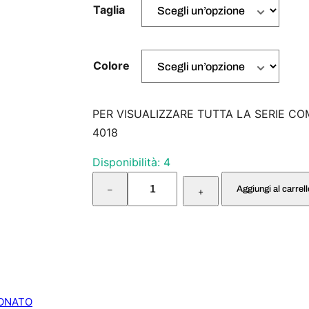
Taglia
Colore
PER VISUALIZZARE TUTTA LA SERIE CO
4018
Disponibilità: 4
B
Aggiungi al carrel
–
A
+
V
E
T
T
A
1
0
ONATO
0