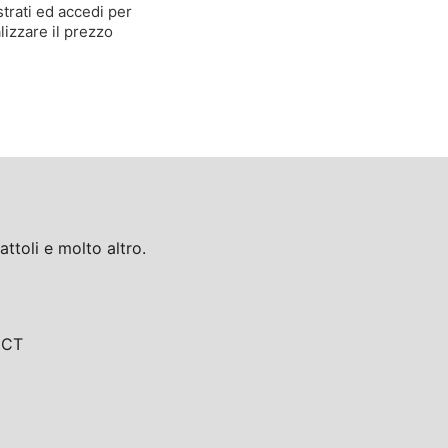
trati ed accedi per
lizzare il prezzo
toli e molto altro.
, CT