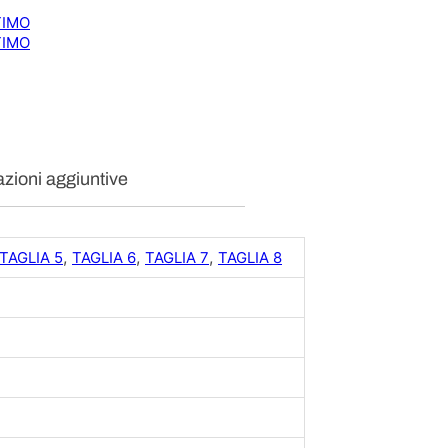
6
TIMO
4
TIMO
P
A
1
6
E
A
q
zioni aggiuntive
u
a
n
t
,
,
,
TAGLIA 5
TAGLIA 6
TAGLIA 7
TAGLIA 8
i
t
à