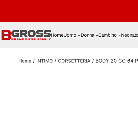
Home
Uomo
Donna
Bambino
Neonat
/
/
/ BODY 20 CO 64 P
Home
INTIMO
CORSETTERIA