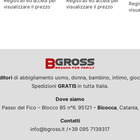
Registrati ed accedi per
Registrati ed accedi per
Regis
visualizzare il prezzo
visualizzare il prezzo
visua
ditori
di abbigliamento uomo, donna, bambino, intimo, giocat
Spedizioni
GRATIS
in tutta Italia.
Dove siamo
a Passo del Fico – Blocco B5 n°6. 95121 –
Bicocca
, Catania
Contatti
info@bgross.it /+39 095 7139317