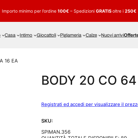
Importo minimo per l’ordine
100€
– Spedizioni
GRATIS
oltre i
250€
o
Casa
Intimo
Giocattoli
Pigiameria
Calze
Nuovi arrivi
Offert
A 16 EA
BODY 20 CO 64 
Registrati ed accedi per visualizzare il prez
SKU:
SPIMAN.356