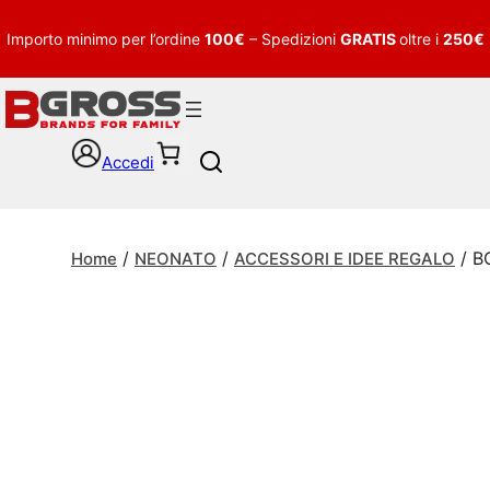
Importo minimo per l’ordine
100€
– Spedizioni
GRATIS
oltre i
250€
Accedi
S
e
a
r
/
/
/ B
c
Home
NEONATO
ACCESSORI E IDEE REGALO
h