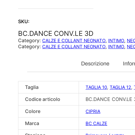
SKU:
BC.DANCE CONV.LE 3D
Category:
, 
, 
CALZE E COLLANT NEONATO
INTIMO
NE
Category:
, 
, 
CALZE E COLLANT NEONATO
INTIMO
NE
Descrizione
Infor
Taglia
,
,
TAGLIA 10
TAGLIA 12
Codice articolo
BC.DANCE CONV.LE 
Colore
CIPRIA
Marca
BC CALZE