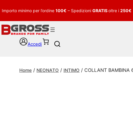
Importo minimo per l’ordine
100€
– Spedizioni
GRATIS
oltre i
250€
Accedi
S
e
a
r
/
/
/ COLLANT BAMBINA 
c
Home
NEONATO
INTIMO
h