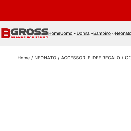
Home
Uomo
Donna
Bambino
Neonat
/
/
/ C
Home
NEONATO
ACCESSORI E IDEE REGALO