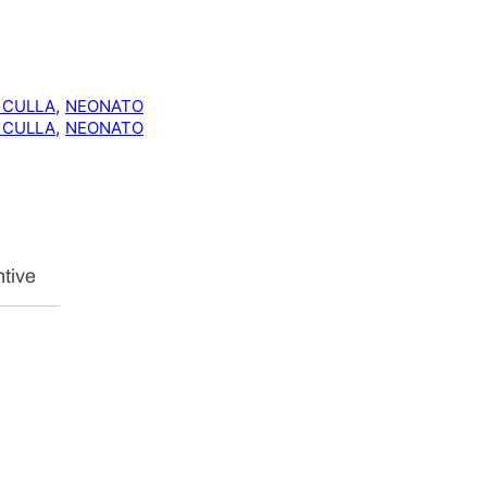
D
I
N
A
T
, 
 CULLA
NEONATO
O
, 
 CULLA
NEONATO
C
U
L
L
A
5
P
ntive
Z
1
0
0
C
O
T
O
N
E