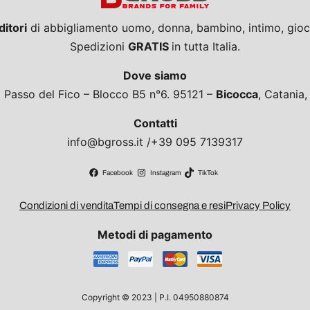
ditori
di abbigliamento uomo, donna, bambino, intimo, giocat
Spedizioni
GRATIS
in tutta Italia.
Dove siamo
a Passo del Fico – Blocco B5 n°6. 95121 –
Bicocca
, Catania
Contatti
info@bgross.it /+39 095 7139317
Facebook
Instagram
TikTok
Condizioni di vendita
Tempi di consegna e resi
Privacy Policy
Metodi di pagamento
Copyright © 2023 | P.I. 04950880874