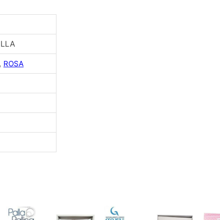
q
u
a
n
ULLA
t
i
,
ROSA
t
à