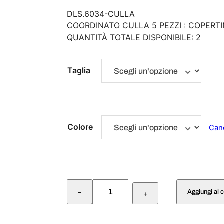
DLS.6034-CULLA
COORDINATO CULLA 5 PEZZI : COPER
QUANTITÀ TOTALE DISPONIBILE: 2
Taglia
Colore
Can
C
Aggiungi al c
–
O
+
O
R