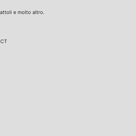
toli e molto altro.
, CT