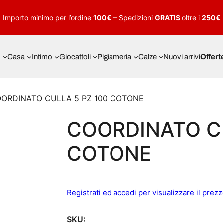
Importo minimo per l’ordine
100€
– Spedizioni
GRATIS
oltre i
250€
o
Casa
Intimo
Giocattoli
Pigiameria
Calze
Nuovi arrivi
Offert
OORDINATO CULLA 5 PZ 100 COTONE
COORDINATO CU
COTONE
Registrati ed accedi per visualizzare il prez
SKU: