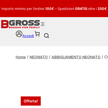
Importo minimo per l’ordine
100€
– Spedizioni
GRATIS
oltre i
250€
Accedi
S
e
a
r
/
/
/ C
c
Home
NEONATO
ABBIGLIAMENTO NEONATO
h
Offerta!