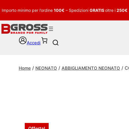
Importo minimo per l’ordine
100€
– Spedizioni
GRATIS
oltre i
250€
Accedi
S
e
a
r
/
/
/ C
c
Home
NEONATO
ABBIGLIAMENTO NEONATO
h
Offerta!