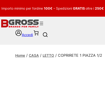
Importo minimo per l’ordine
100€
– Spedizioni
GRATIS
oltre i
250€
Accedi
S
e
a
r
/
/
/ COPRIRETE 1 PIAZZA 1/2
c
Home
CASA
LETTO
h