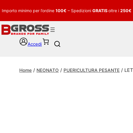
Importo minimo per l’ordine
100€
– Spedizioni
GRATIS
oltre i
250€
Accedi
S
e
a
r
/
/
/ LET
c
Home
NEONATO
PUERICULTURA PESANTE
h