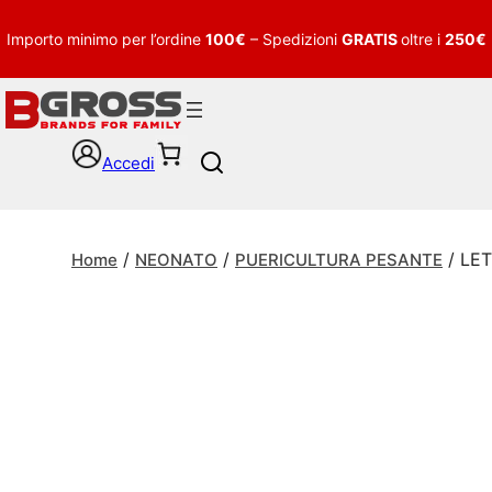
Importo minimo per l’ordine
100€
– Spedizioni
GRATIS
oltre i
250€
Accedi
S
e
a
r
/
/
/ LET
c
Home
NEONATO
PUERICULTURA PESANTE
h