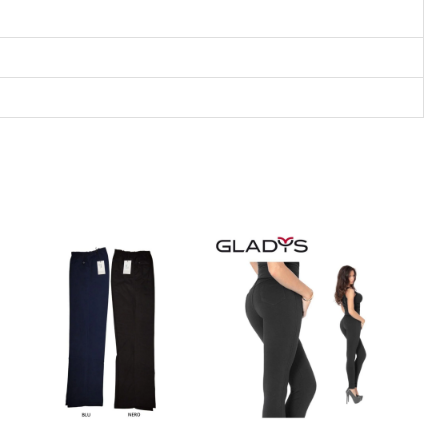
a
n
t
i
t
à