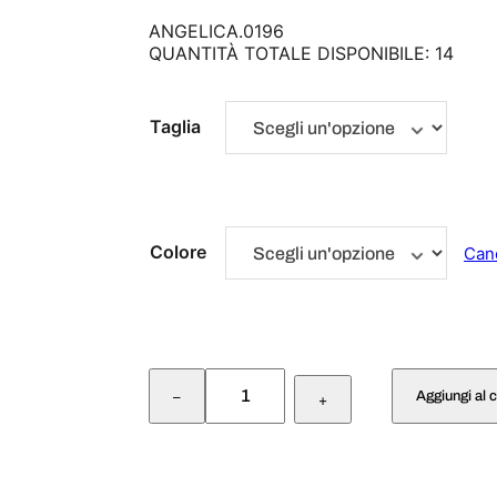
ANGELICA.0196
QUANTITÀ TOTALE DISPONIBILE: 14
Taglia
Colore
Can
P
Aggiungi al c
–
A
+
N
T
A
L