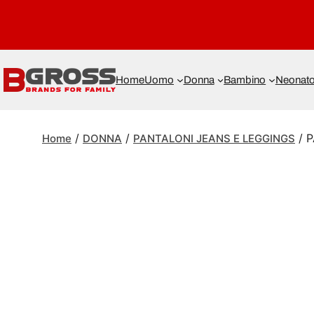
Home
Uomo
Donna
Bambino
Neonat
/
/
/ 
Home
DONNA
PANTALONI JEANS E LEGGINGS