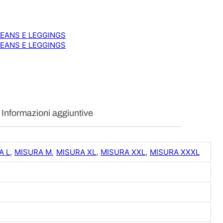
O
N
E
JEANS E LEGGINGS
D
JEANS E LEGGINGS
O
N
N
A
T
A
S
Informazioni aggiuntive
C
A
B
O
,
,
,
,
A L
MISURA M
MISURA XL
MISURA XXL
MISURA XXXL
T
T
O
N
E
q
u