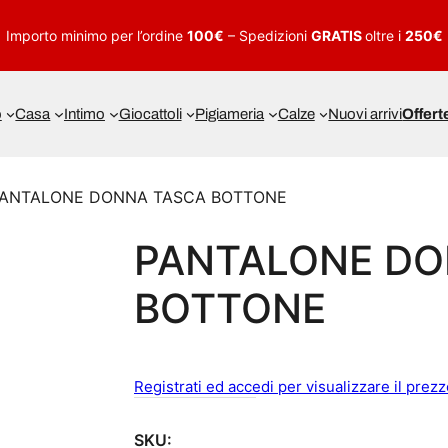
Importo minimo per l’ordine
100€
– Spedizioni
GRATIS
oltre i
250€
o
Casa
Intimo
Giocattoli
Pigiameria
Calze
Nuovi arrivi
Offert
PANTALONE DONNA TASCA BOTTONE
PANTALONE DO
BOTTONE
Registrati ed accedi per visualizzare il prez
SKU: