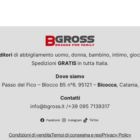
ditori
di abbigliamento uomo, donna, bambino, intimo, giocat
Spedizioni
GRATIS
in tutta Italia.
Dove siamo
a Passo del Fico – Blocco B5 n°6. 95121 –
Bicocca
, Catania
Contatti
info@bgross.it /+39 095 7139317
Facebook
Instagram
TikTok
Condizioni di vendita
Tempi di consegna e resi
Privacy Policy