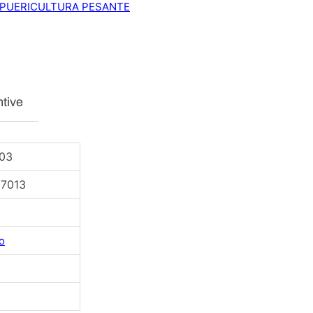
PUERICULTURA PESANTE
ntive
03
17013
o