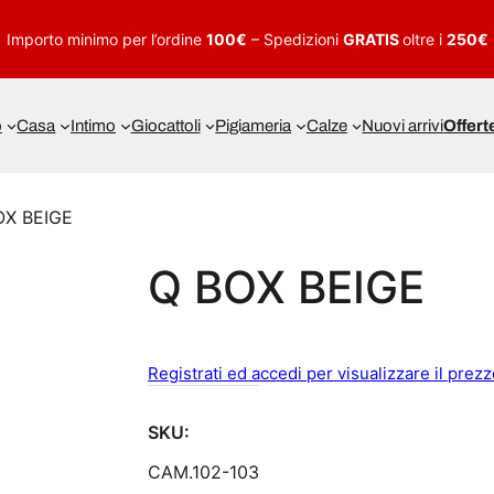
Importo minimo per l’ordine
100€
– Spedizioni
GRATIS
oltre i
250€
o
Casa
Intimo
Giocattoli
Pigiameria
Calze
Nuovi arrivi
Offert
OX BEIGE
Q BOX BEIGE
Registrati ed accedi per visualizzare il prez
SKU:
CAM.102-103