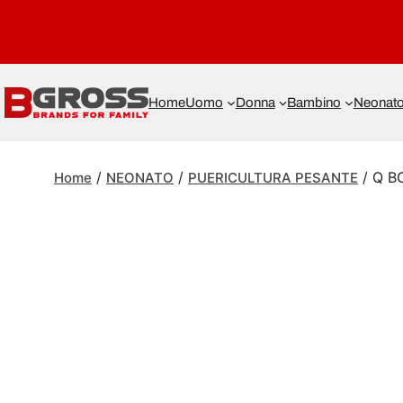
Home
Uomo
Donna
Bambino
Neonat
/
/
/ Q B
Home
NEONATO
PUERICULTURA PESANTE