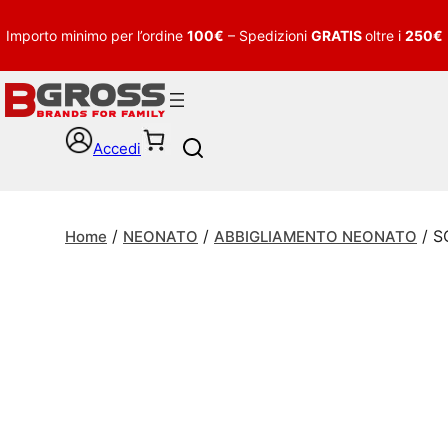
Importo minimo per l’ordine
100€
– Spedizioni
GRATIS
oltre i
250€
Accedi
S
e
a
r
/
/
/ S
c
Home
NEONATO
ABBIGLIAMENTO NEONATO
h