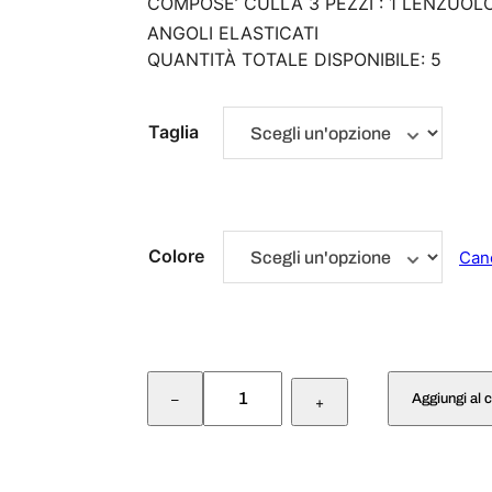
COMPOSE’ CULLA 3 PEZZI : 1 LENZUO
ANGOLI ELASTICATI
QUANTITÀ TOTALE DISPONIBILE: 5
Taglia
Colore
Can
S
Aggiungi al c
–
E
+
T
C
U
L