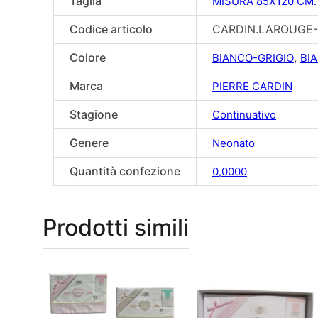
Taglia
MISURA 85X120 CM.
Codice articolo
CARDIN.LAROUGE
Colore
,
BIANCO-GRIGIO
BI
Marca
PIERRE CARDIN
Stagione
Continuativo
Genere
Neonato
Quantità confezione
0,0000
Prodotti simili