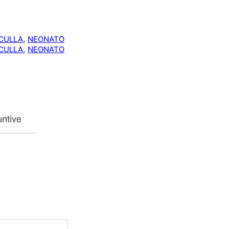
L
A
3
, 
CULLA
NEONATO
P
, 
CULLA
NEONATO
Z
R
I
C
A
M
A
untive
T
O
q
u
a
n
t
i
t
à