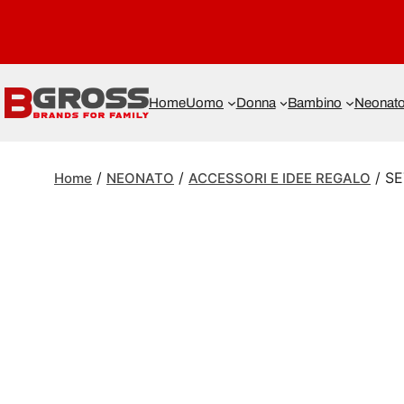
Home
Uomo
Donna
Bambino
Neonat
/
/
/ S
Home
NEONATO
ACCESSORI E IDEE REGALO