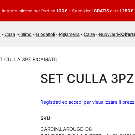
Importo minimo per l’ordine
100€
– Spedizioni
GRATIS
oltre i
250€
o
Casa
Intimo
Giocattoli
Pigiameria
Calze
Nuovi arrivi
Offert
ET CULLA 3PZ RICAMATO
SET CULLA 3P
Registrati ed accedi per visualizzare il prez
SKU:
CARDIN.LAROUGE-D8