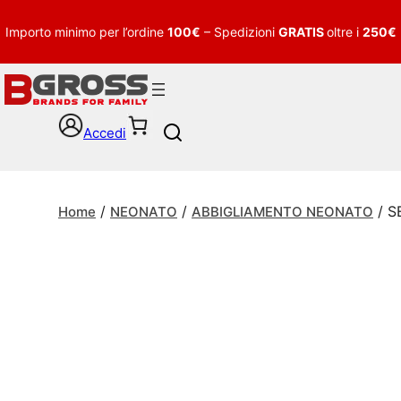
Importo minimo per l’ordine
100€
– Spedizioni
GRATIS
oltre i
250€
Accedi
S
e
a
r
/
/
/ S
c
Home
NEONATO
ABBIGLIAMENTO NEONATO
h