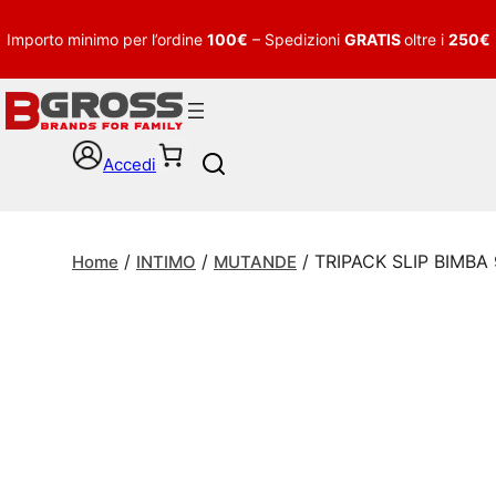
Importo minimo per l’ordine
100€
– Spedizioni
GRATIS
oltre i
250€
Accedi
S
e
a
r
/
/
/ TRIPACK SLIP BIMBA
c
Home
INTIMO
MUTANDE
h