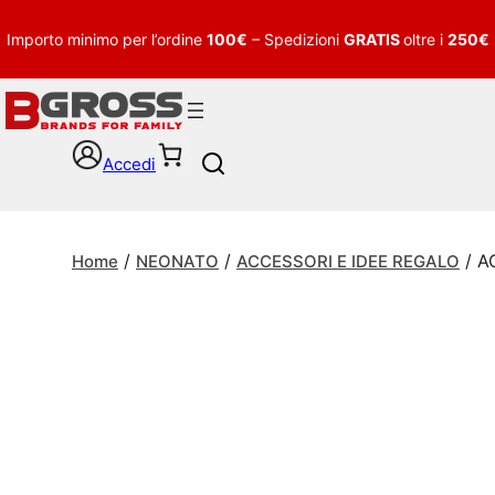
Importo minimo per l’ordine
100€
– Spedizioni
GRATIS
oltre i
250€
Accedi
S
e
a
r
/
/
/ A
c
Home
NEONATO
ACCESSORI E IDEE REGALO
h