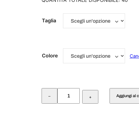
QUANTITÀ TOTALE DISPONIBILE: 40
Taglia
Colore
Can
B
Aggiungi al c
–
R
+
A
S
S
I
E
R