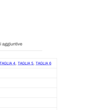
E
D
O
N
N
A
C
O
T
i aggiuntive
O
N
E
q
,
,
TAGLIA 4
TAGLIA 5
TAGLIA 6
u
a
n
t
i
t
à