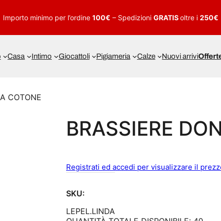
Importo minimo per l’ordine
100€
– Spedizioni
GRATIS
oltre i
250€
o
Casa
Intimo
Giocattoli
Pigiameria
Calze
Nuovi arrivi
Offert
NA COTONE
BRASSIERE DO
Registrati ed accedi per visualizzare il prez
SKU:
LEPEL.LINDA