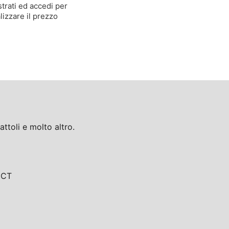
trati ed accedi per
lizzare il prezzo
toli e molto altro.
, CT