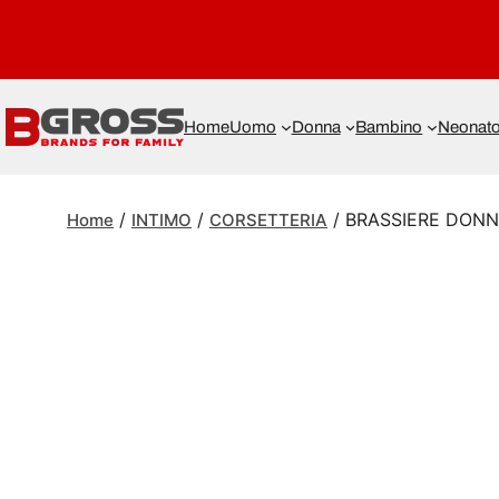
Home
Uomo
Donna
Bambino
Neonat
/
/
/ BRASSIERE DON
Home
INTIMO
CORSETTERIA