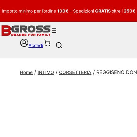
Importo minimo per l’ordine
100€
– Spedizioni
GRATIS
oltre i
250€
Accedi
S
e
a
r
/
/
/ REGGISENO DONN
c
Home
INTIMO
CORSETTERIA
h