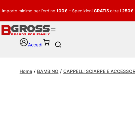
Importo minimo per l’ordine
100€
– Spedizioni
GRATIS
oltre i
250€
Accedi
S
e
a
r
/
/
c
Home
BAMBINO
CAPPELLI SCIARPE E ACCESSOR
h