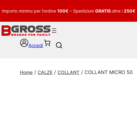
Importo minimo per l’ordine
100€
– Spedizioni
GRATIS
oltre i
250€
Accedi
S
e
a
r
/
/
/ COLLANT MICRO 50
c
Home
CALZE
COLLANT
h