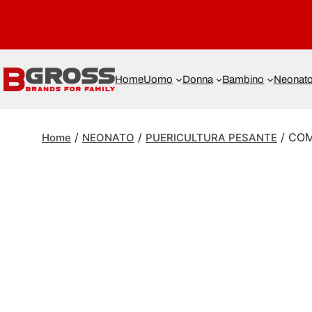
Home
Uomo
Donna
Bambino
Neonat
/
/
/ COM
Home
NEONATO
PUERICULTURA PESANTE