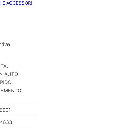
O E ACCESSORI
i
t
à
ntive
TA.
IN AUTO
APIDO
LTAMENTO
5901
84833