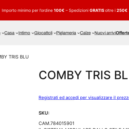
Importo minimo per l’ordine
100€
– Spedizioni
GRATIS
oltre i
250€
o
Casa
Intimo
Giocattoli
Pigiameria
Calze
Nuovi arrivi
Offert
BY TRIS BLU
COMBY TRIS B
Registrati ed accedi per visualizzare il prez
SKU:
CAM.784015901