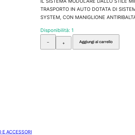
IL SISTEMA MODULARE DALLO STILE M
TRASPORTO IN AUTO DOTATA DI SISTE
SYSTEM, CON MANIGLIONE ANTIRIBAL
Disponibilità: 1
C
Aggiungi al carrello
–
O
+
M
B
Y
T
R
I
S
B
L
U
q
u
a
n
O E ACCESSORI
t