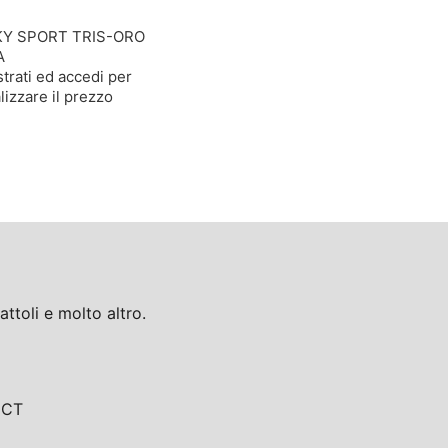
KY SPORT TRIS-ORO
A
trati ed accedi per
lizzare il prezzo
toli e molto altro.
, CT