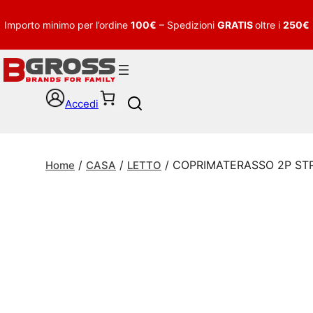
Importo minimo per l’ordine
100€
– Spedizioni
GRATIS
oltre i
250€
Accedi
S
e
a
r
/
/
/ COPRIMATERASSO 2P ST
c
Home
CASA
LETTO
h