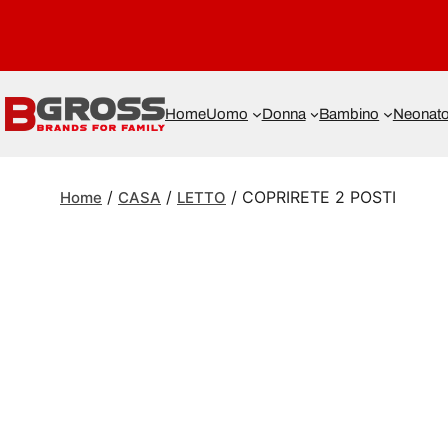
Home
Uomo
Donna
Bambino
Neonat
/
/
/ COPRIRETE 2 POSTI
Home
CASA
LETTO