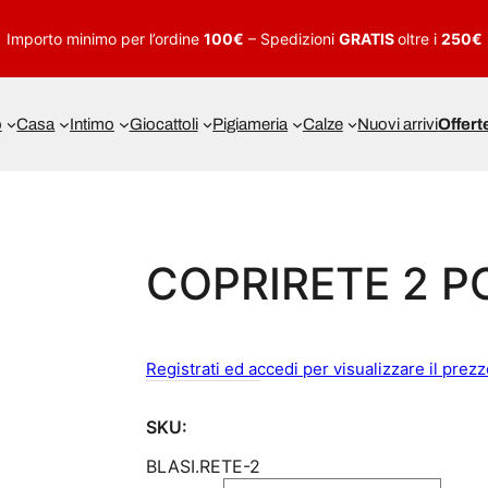
Importo minimo per l’ordine
100€
– Spedizioni
GRATIS
oltre i
250€
o
Casa
Intimo
Giocattoli
Pigiameria
Calze
Nuovi arrivi
Offert
COPRIRETE 2 P
Registrati ed accedi per visualizzare il prez
SKU:
BLASI.RETE-2