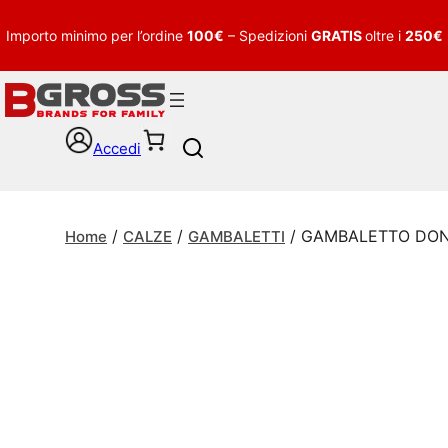
Importo minimo per l’ordine
100€
– Spedizioni
GRATIS
oltre i
250€
Accedi
S
e
a
r
/
/
/ GAMBALETTO DON
c
Home
CALZE
GAMBALETTI
h