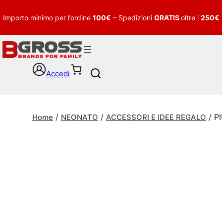
Importo minimo per l’ordine
100€
– Spedizioni
GRATIS
oltre i
250€
Accedi
S
e
a
r
/
/
/ P
c
Home
NEONATO
ACCESSORI E IDEE REGALO
h