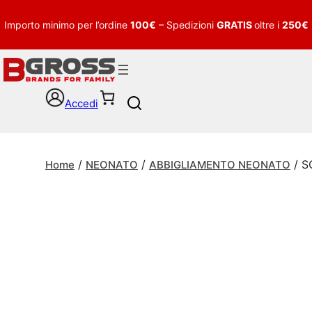
Importo minimo per l’ordine
100€
– Spedizioni
GRATIS
oltre i
250€
Accedi
S
e
a
r
/
/
/ S
c
Home
NEONATO
ABBIGLIAMENTO NEONATO
h