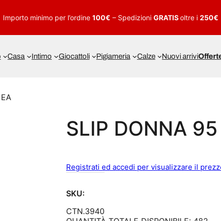
Importo minimo per l’ordine
100€
– Spedizioni
GRATIS
oltre i
250€
o
Casa
Intimo
Giocattoli
Pigiameria
Calze
Nuovi arrivi
Offert
 EA
SLIP DONNA 95
Registrati ed accedi per visualizzare il prez
SKU:
CTN.3940