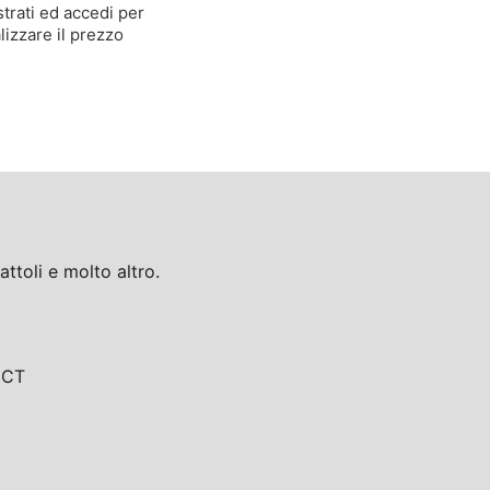
trati ed accedi per
lizzare il prezzo
toli e molto altro.
, CT