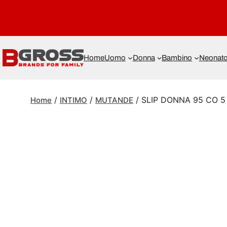
Home
Uomo
Donna
Bambino
Neonat
/
/
/ SLIP DONNA 95 CO 5
Home
INTIMO
MUTANDE