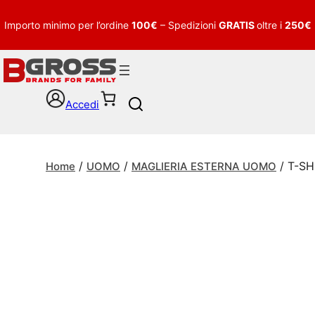
Importo minimo per l’ordine
100€
– Spedizioni
GRATIS
oltre i
250€
Accedi
S
e
a
r
/
/
/ T-S
c
Home
UOMO
MAGLIERIA ESTERNA UOMO
h