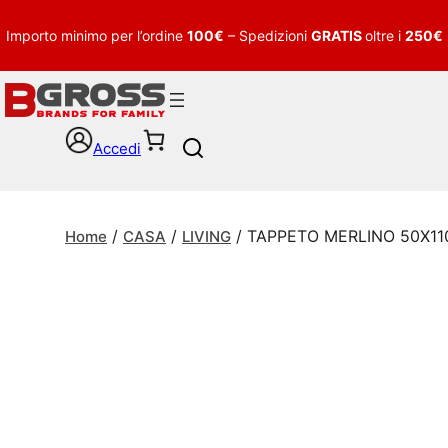
Importo minimo per l’ordine
100€
– Spedizioni
GRATIS
oltre i
250€
Accedi
S
e
a
r
/
/
/ TAPPETO MERLINO 50X11
c
Home
CASA
LIVING
h