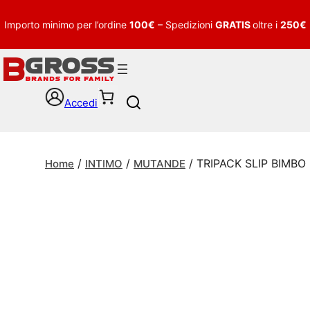
Importo minimo per l’ordine
100€
– Spedizioni
GRATIS
oltre i
250€
Accedi
S
e
a
r
/
/
/ TRIPACK SLIP BIMBO
c
Home
INTIMO
MUTANDE
h