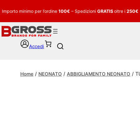
Importo minimo per l’ordine
100€
– Spedizioni
GRATIS
oltre i
250€
Accedi
S
e
a
r
/
/
/ T
c
Home
NEONATO
ABBIGLIAMENTO NEONATO
h