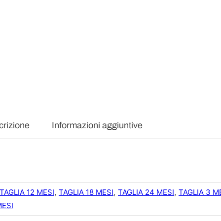
A
M
E
R
I
C
A
N
O
M
/
L
C
rizione
Informazioni aggiuntive
A
L
D
O
C
O
T
,
,
,
TAGLIA 12 MESI
TAGLIA 18 MESI
TAGLIA 24 MESI
TAGLIA 3 M
O
MESI
N
E