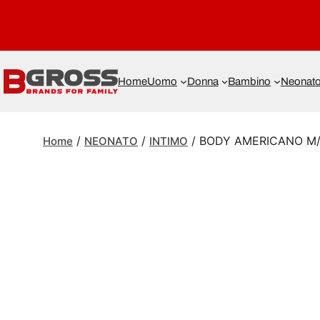
Home
Uomo
Donna
Bambino
Neonat
/
/
/ BODY AMERICANO M
Home
NEONATO
INTIMO