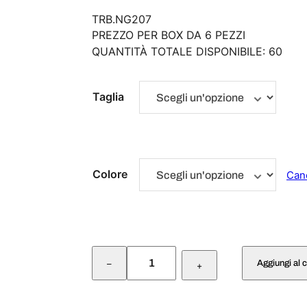
TRB.NG207
PREZZO PER BOX DA 6 PEZZI
QUANTITÀ TOTALE DISPONIBILE: 60
Taglia
Colore
Can
B
Aggiungi al c
–
O
+
D
Y