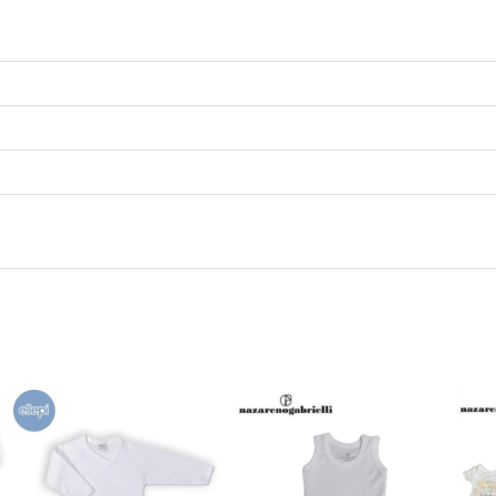
q
u
a
n
t
i
t
à