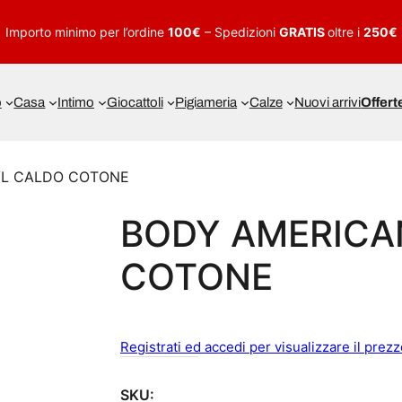
Importo minimo per l’ordine
100€
– Spedizioni
GRATIS
oltre i
250€
o
Casa
Intimo
Giocattoli
Pigiameria
Calze
Nuovi arrivi
Offert
/L CALDO COTONE
BODY AMERICA
COTONE
Registrati ed accedi per visualizzare il prez
SKU: