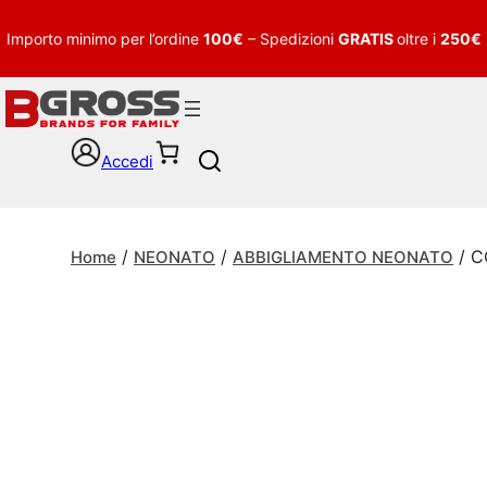
Importo minimo per l’ordine
100€
– Spedizioni
GRATIS
oltre i
250€
Accedi
S
e
a
r
/
/
/ C
c
Home
NEONATO
ABBIGLIAMENTO NEONATO
h