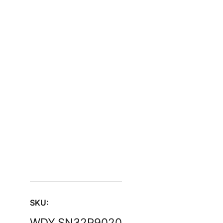
SKU:
WDY.SN32P9020