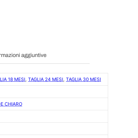
E
L
P
A
q
u
a
n
t
rmazioni aggiuntive
i
t
à
,
,
LIA 18 MESI
TAGLIA 24 MESI
TAGLIA 30 MESI
E CHIARO