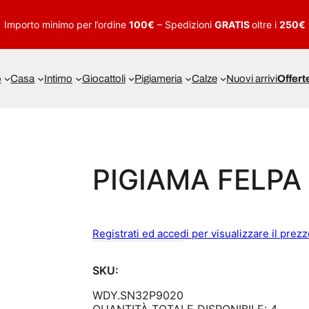
Importo minimo per l’ordine
100€
– Spedizioni
GRATIS
oltre i
250€
o
Casa
Intimo
Giocattoli
Pigiameria
Calze
Nuovi arrivi
Offert
PIGIAMA FELPA
Registrati ed accedi per visualizzare il prez
SKU:
WDY.SN32P9020