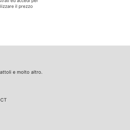
trati ed accedi per
lizzare il prezzo
toli e molto altro.
, CT