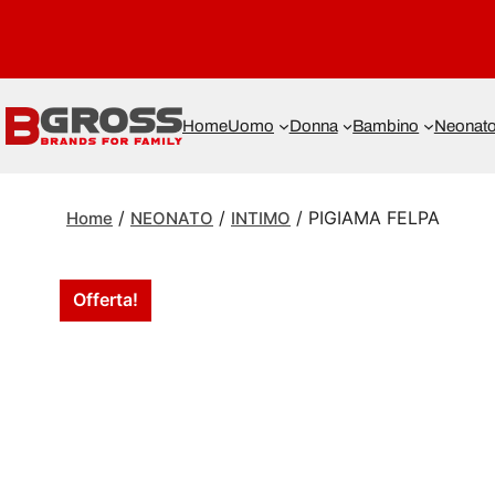
Home
Uomo
Donna
Bambino
Neonat
/
/
/ PIGIAMA FELPA
Home
NEONATO
INTIMO
Offerta!