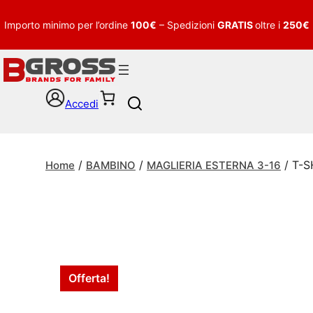
Importo minimo per l’ordine
100€
– Spedizioni
GRATIS
oltre i
250€
Accedi
S
e
a
r
/
/
/ T-
c
Home
BAMBINO
MAGLIERIA ESTERNA 3-16
h
Offerta!