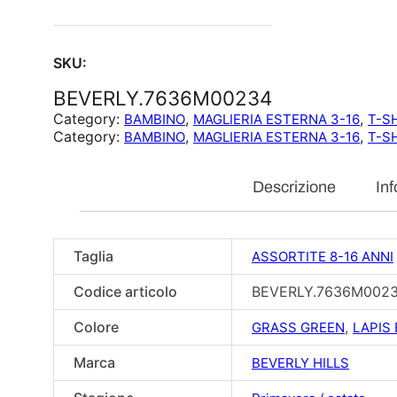
SKU:
BEVERLY.7636M00234
Category:
, 
, 
BAMBINO
MAGLIERIA ESTERNA 3-16
T-SH
Category:
, 
, 
BAMBINO
MAGLIERIA ESTERNA 3-16
T-SH
Descrizione
Inf
Taglia
ASSORTITE 8-16 ANNI
Codice articolo
BEVERLY.7636M002
Colore
,
GRASS GREEN
LAPIS
Marca
BEVERLY HILLS