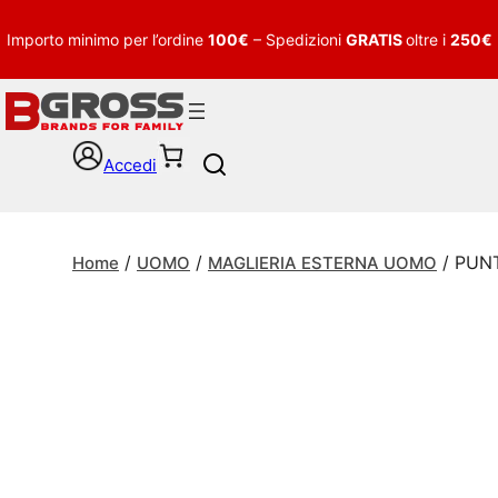
Importo minimo per l’ordine
100€
– Spedizioni
GRATIS
oltre i
250€
Accedi
S
e
a
r
/
/
/ PUN
c
Home
UOMO
MAGLIERIA ESTERNA UOMO
h