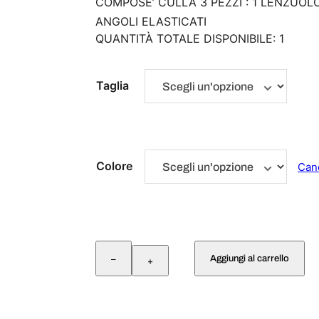
COMPOSE’ CULLA 3 PEZZI : 1 LENZUO
ANGOLI ELASTICATI
QUANTITÀ TOTALE DISPONIBILE: 1
Taglia
Colore
Can
S
Aggiungi al carrello
–
E
+
T
C
U
L