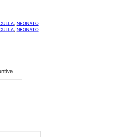
L
A
3
, 
CULLA
NEONATO
P
, 
CULLA
NEONATO
Z
R
I
C
A
M
A
untive
T
O
q
u
a
n
t
i
t
à