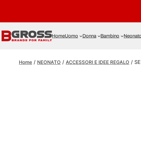
Home
Uomo
Donna
Bambino
Neonat
/
/
/ S
Home
NEONATO
ACCESSORI E IDEE REGALO