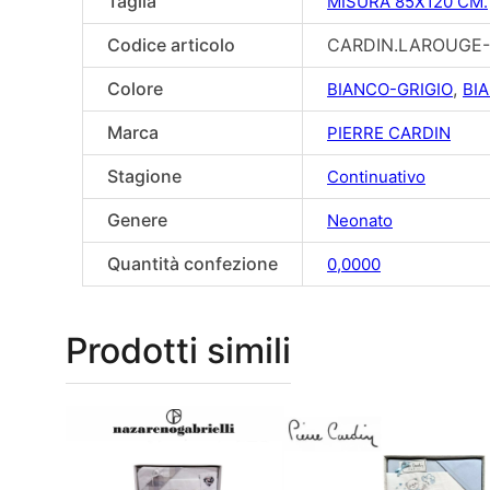
Taglia
MISURA 85X120 CM.
Codice articolo
CARDIN.LAROUGE-
Colore
,
BIANCO-GRIGIO
BI
Marca
PIERRE CARDIN
Stagione
Continuativo
Genere
Neonato
Quantità confezione
0,0000
Prodotti simili