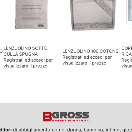
LENZUOLINO SOTTO
COPP
TO
LENZUOLINO 100 COTONE
CULLA SPUGNA
RIC
Registrati ed accedi per
Registrati ed accedi per
Regis
visualizzare il prezzo
visualizzare il prezzo
visua
ditori
di abbigliamento uomo, donna, bambino, intimo, giocat