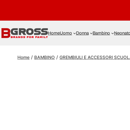
Home
Uomo
Donna
Bambino
Neonat
/
/
Home
BAMBINO
GREMBIULI E ACCESSORI SCUOL