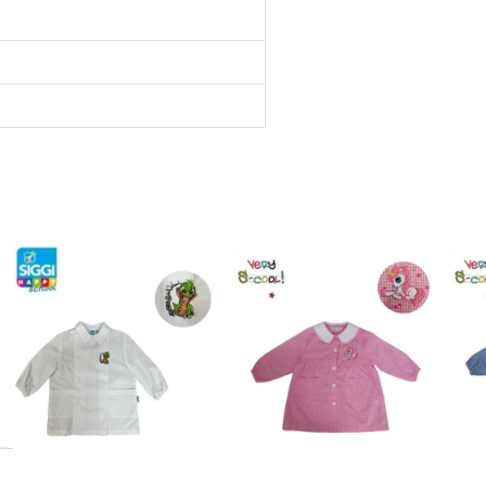
E
R
A
L
E
q
u
a
n
t
i
t
à