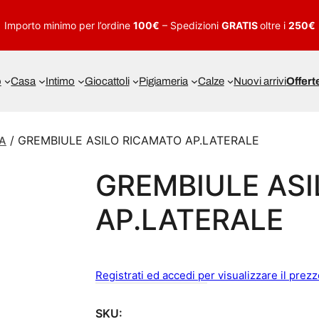
Importo minimo per l’ordine
100€
– Spedizioni
GRATIS
oltre i
250€
o
Casa
Intimo
Giocattoli
Pigiameria
Calze
Nuovi arrivi
Offert
/ GREMBIULE ASILO RICAMATO AP.LATERALE
A
GREMBIULE AS
AP.LATERALE
Registrati ed accedi per visualizzare il prez
SKU: