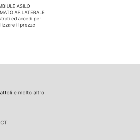
BIULE ASILO
MATO AP.LATERALE
trati ed accedi per
lizzare il prezzo
toli e molto altro.
, CT