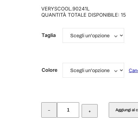
VERYSCOOL.90241L
QUANTITÀ TOTALE DISPONIBILE: 15
Taglia
Colore
Can
G
Aggiungi al c
–
R
+
E
M
B
I